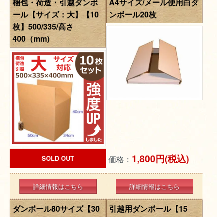
梱包・荷造・引越ダンボ
A4サイズ/メール便用白ダ
ール【サイズ：大】【10
ンボール20枚
枚】500/335/高さ
400（mm)
1,800円(税込)
価格：
SOLD OUT
詳細情報はこちら
詳細情報はこちら
ダンボール80サイズ【30
引越用ダンボール【15