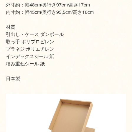
外寸約：幅48cm/奥行き97cm/高さ17cm
内寸約：幅45cm/奥行き93,5cm/高さ16cm
材質
引出し・ケース ダンボール
取っ手 ポリプロピレン
プラネジ ポリエチレン
インデックスシール 紙
積み重ねシール 紙
日本製